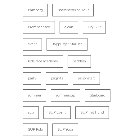
Bamberg
Boardnerds on Tour
Brombachsee
clean
Dry Suit
event
Happurger Stausee
kids race academy
paddeln
party
pegnitz
saisonstart
sommer
sommersup
Starboard
sup
SUP Event
SUP mit Hund
SUP Polo
SUP Yoga