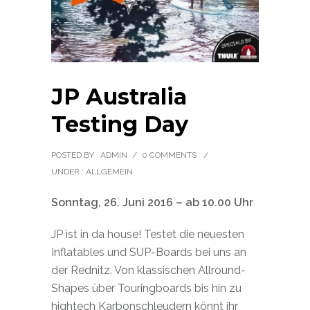
JP Australia
Testing Day
POSTED BY : ADMIN
/
0 COMMENTS
/
UNDER :
ALLGEMEIN
Sonntag, 26. Juni 2016 – ab 10.00 Uhr
JP ist in da house! Testet die neuesten
Inflatables und SUP-Boards bei uns an
der Rednitz. Von klassischen Allround-
Shapes über Touringboards bis hin zu
hightech Karbonschleudern könnt ihr