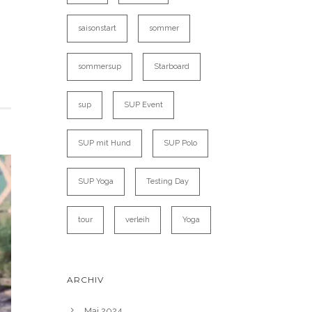
saisonstart
sommer
sommersup
Starboard
sup
SUP Event
SUP mit Hund
SUP Polo
SUP Yoga
Testing Day
tour
verleih
Yoga
ARCHIV
Mai 2024