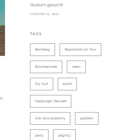
Studium gesucht!
JANUAR 21, 2022
TAGS
Bamberg
Boardnerds on Tour
Brombachsee
clean
Dry Suit
event
P
Happurger Stausee
kids race academy
paddeln
party
pegnitz