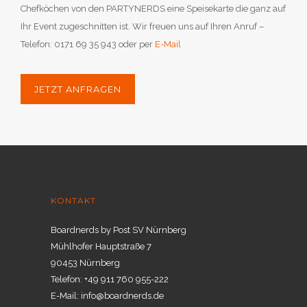
Chefköchen von den PARTYNERDS eine Speisekarte die ganz auf
Ihr Event zugeschnitten ist. Wir freuen uns auf Ihren Anruf –
Telefon: 0171 69 35 943 oder per
E-Mail
JETZT ANFRAGEN
KONTAKT
Boardnerds by Post SV Nürnberg
Mühlhofer Hauptstraße 7
90453 Nürnberg
Telefon: +49 911 760 955-222
E-Mail: info@boardnerds.de