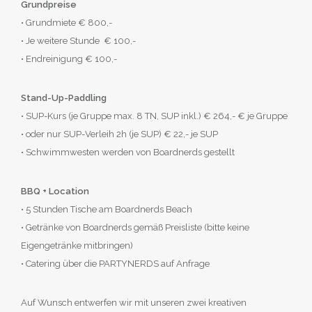
Grundpreise
• Grundmiete € 800,-
• Je weitere Stunde € 100,-
• Endreinigung € 100,-
Stand-Up-Paddling
•
SUP-Kurs (je Gruppe max. 8 TN, SUP inkl.) €
264,- € je Gruppe
•
oder nur SUP-Verleih 2h (je SUP) € 22,- je SUP
• Schwimmwesten werden von Boardnerds gestellt
BBQ + Location
• 5 Stunden Tische am Boardnerds Beach
• Getränke von Boardnerds gemäß Preisliste (bitte keine
Eigengetränke mitbringen)
• Catering über die PARTYNERDS auf Anfrage
Auf Wunsch entwerfen wir mit unseren zwei kreativen